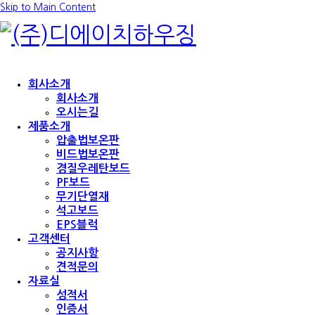
Skip to Main Content
회사소개
회사소개
오시는길
제품소개
압출법보온판
비드법보온판
경질우레탄보드
PF보드
무기단열재
석고보드
EPS블럭
고객센터
공지사항
견적문의
자료실
성적서
인증서